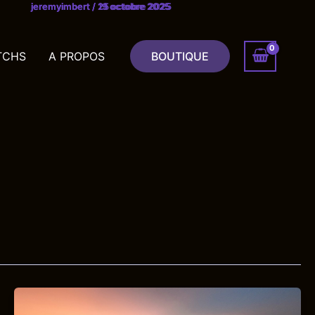
jeremyimbert
jeremyimbert
jeremyimbert
/
/
/
25 octobre 2025
21 octobre 2025
19 octobre 2025
TCHS
A PROPOS
BOUTIQUE