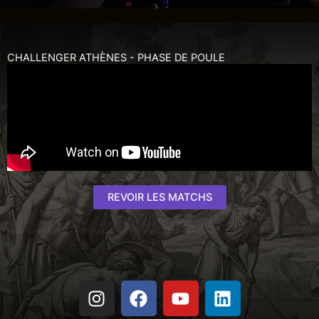
CHALLENGER ATHÈNES - PHASE DE POULE
REVOIR LES MATCHS
I
F
Y
L
n
a
o
i