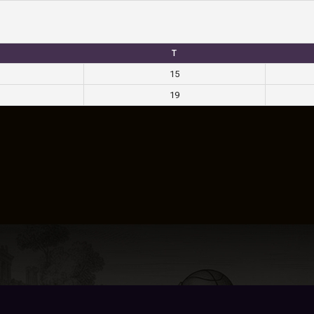
T
15
19