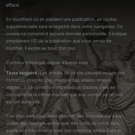
effacé.
En modifiant ou en publiant une publication, un cookie
supplémentaire sera enregistré dans votre navigateur. Ce
cookie ne comprend aucune donnée personnelle. Il indique
simplement l’ID de la publication que vous venez de
modifier. Il expire au bout d’un jour.
Contenu embarqué depuis d’autres sites
Texte suggéré :
Les articles de ce site peuvent inclure des
contenus intégrés (par exemple des vidéos, images,
articles…). Le contenu intégré depuis d’autres sites se
comporte de la même manière que si le visiteur se rendait
sur cet autre site.
Ces sites web pourraient collecter des données sur vous,
utiliser des cookies, embarquer des outils de suivis tiers,
suivre vos interactions avec ces contenus embarqués si