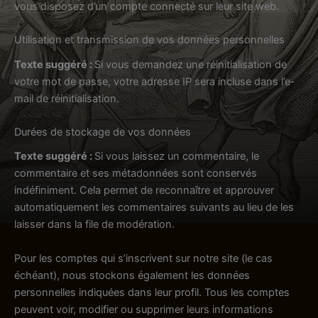
vous disposez d’un compte connecté sur leur site web.
Utilisation et transmission de vos données personnelles
Texte suggéré :
Si vous demandez une réinitialisation de
votre mot de passe, votre adresse IP sera incluse dans l’e-
mail de réinitialisation.
Durées de stockage de vos données
Texte suggéré :
Si vous laissez un commentaire, le
commentaire et ses métadonnées sont conservés
indéfiniment. Cela permet de reconnaître et approuver
automatiquement les commentaires suivants au lieu de les
laisser dans la file de modération.
Pour les comptes qui s’inscrivent sur notre site (le cas
échéant), nous stockons également les données
personnelles indiquées dans leur profil. Tous les comptes
peuvent voir, modifier ou supprimer leurs informations