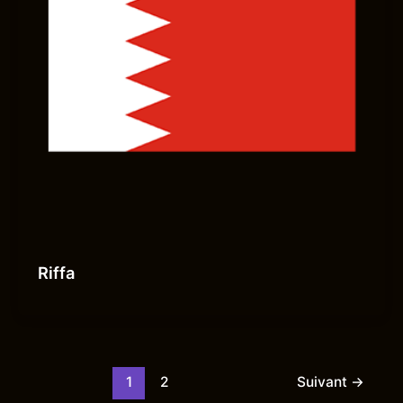
Riffa
1
2
Suivant
→