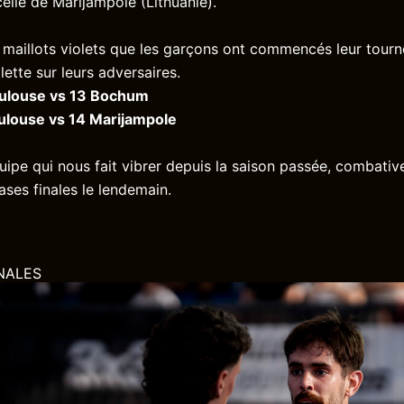
celle de Marijampole (Lithuanie).
s maillots violets que les garçons ont commencés leur tourn
olette sur leurs adversaires.
oulouse vs 13 Bochum
oulouse vs 14 Marijampole
uipe qui nous fait vibrer depuis la saison passée, combative
ases finales le lendemain.
NALES