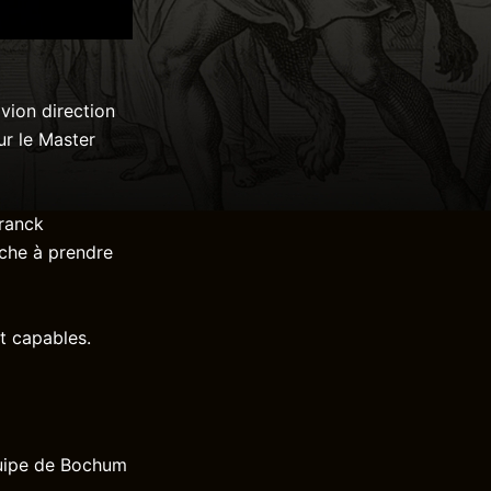
vion direction
ur le Master
Franck
che à prendre
nt capables.
équipe de Bochum