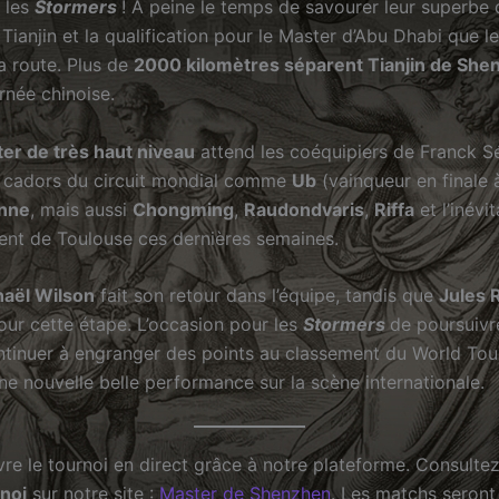
r les
Stormers
! À peine le temps de savourer leur superbe
Tianjin et la qualification pour le Master d’Abu Dhabi que l
a route. Plus de
2000 kilomètres séparent Tianjin de She
rnée chinoise.
er de très haut niveau
attend les coéquipiers de Franck S
 cadors du circuit mondial comme
Ub
(vainqueur en finale à
nne
, mais aussi
Chongming
,
Raudondvaris
,
Riffa
et l’inévi
rent de Toulouse ces dernières semaines.
aël Wilson
fait son retour dans l’équipe, tandis que
Jules 
our cette étape. L’occasion pour les
Stormers
de poursuivr
ntinuer à engranger des points au classement du World Tou
une nouvelle belle performance sur la scène internationale.
re le tournoi en direct grâce à notre plateforme. Consulte
rnoi
sur notre site :
Master de Shenzhen
. Les matchs seront