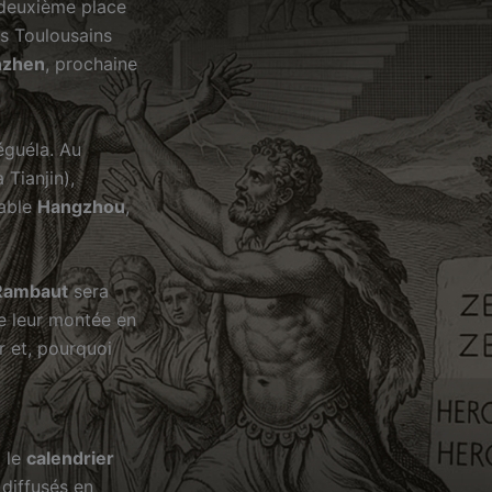
 deuxième place
es Toulousains
nzhen
, prochaine
éguéla. Au
 Tianjin),
table
Hangzhou
,
Rambaut
sera
e leur montée en
r et, pourquoi
z le
calendrier
 diffusés en