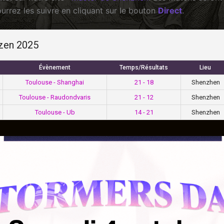
ourrez les suivre en cliquant sur le bouton
Direct
.
zen 2025
Évènement
Temps/Résultats
Lieu
Toulouse - Shanghai
21 - 18
Shenzhen
Toulouse - Raudondvaris
21 - 12
Shenzhen
Toulouse - Ub
14 - 21
Shenzhen