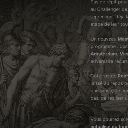
Pas de répit pou
au Challenger de 
reprennent déjà l
étape de leur tou
Un nouveau
Mast
programme : des
Amsterdam
,
Vie
adversaire récur
Côté roster,
Raph
laissé au repos p
puissance, de co
pas, de réaliser 
Vous pourrez suiv
actualisé du tou