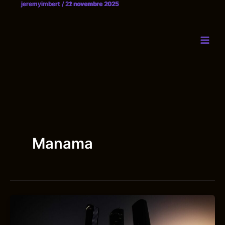
jeremyimbert
jeremyimbert
jeremyimbert
/
/
/
22 novembre 2025
21 novembre 2025
21 novembre 2025
Aller
au
contenu
Manama