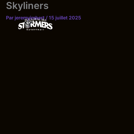
Skyliners
Aller
au
Par
jeremyimbert
/
15 juillet 2025
contenu