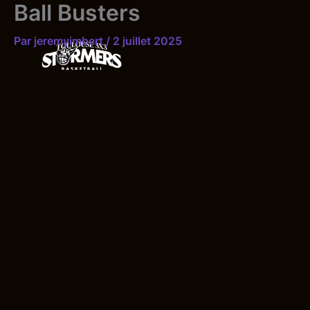
Ball Busters
Aller
au
Par
jeremyimbert
/
2 juillet 2025
contenu