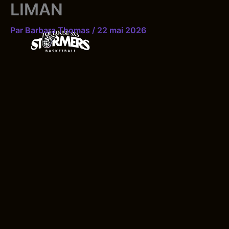
LIMAN
Aller
au
Par
Barbara Thomas
/
22 mai 2026
contenu