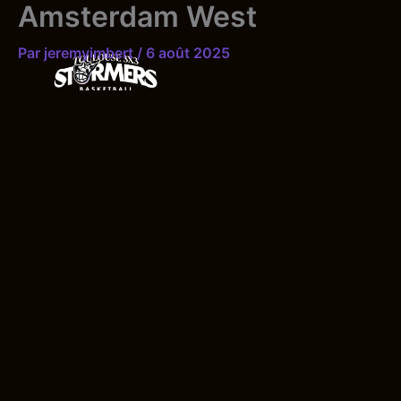
Amsterdam West
Aller
au
Par
jeremyimbert
/
6 août 2025
contenu