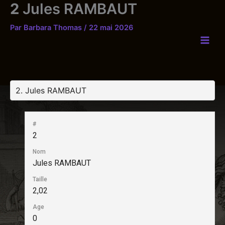
2
Jules RAMBAUT
Aller
au
Par
Barbara Thomas
/
22 mai 2026
contenu
#
2
Nom
Jules RAMBAUT
Taille
2,02
Age
0