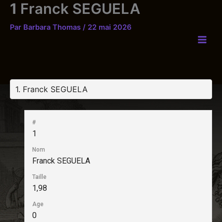
1
Franck SEGUELA
Aller
au
Par
Barbara Thomas
/
22 mai 2026
contenu
#
1
Nom
Franck SEGUELA
Taille
1,98
Age
0