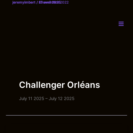
jeremyimbert
jeremyimbert
jeremyimbert
/
/
/
25 avril 2025
17 avril 2025
8 novembre 2022
Aller
au
contenu
Challenger Orléans
July 11 2025 – July 12 2025