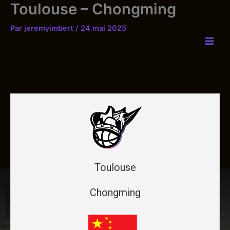
Toulouse – Chongming
Aller
au
Par
jeremyimbert
/
24 mai 2025
contenu
Toulouse
Chongming