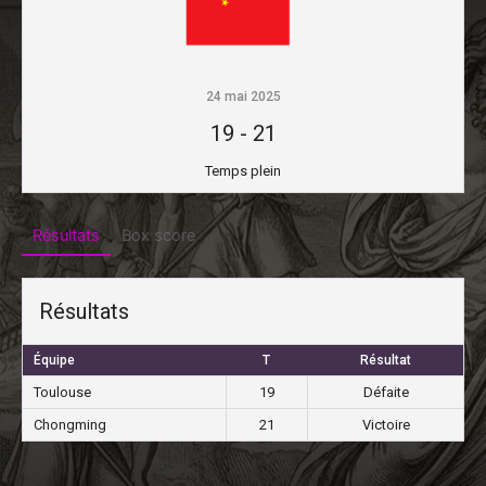
24 mai 2025
19
-
21
Temps plein
Résultats
Box score
Résultats
Équipe
T
Résultat
Toulouse
19
Défaite
Chongming
21
Victoire