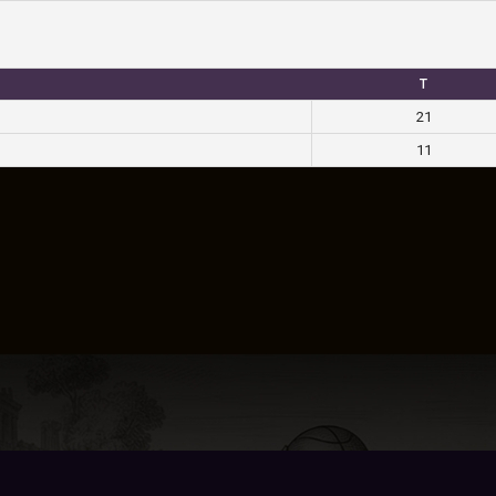
T
21
11