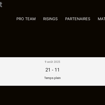
t
PRO TEAM
RISINGS
PARTENAIRES
MA
9 août 2025
21
-
11
Temps plein