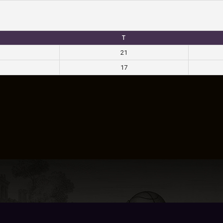
T
21
17