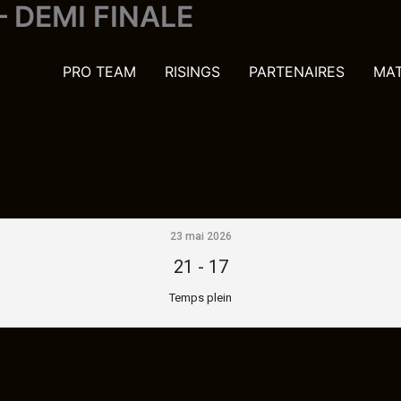
 DEMI FINALE
PRO TEAM
RISINGS
PARTENAIRES
MA
23 mai 2026
21
-
17
Temps plein