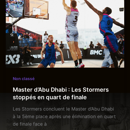
Non classé
Master d’Abu Dhabi : Les Stormers
stoppés en quart de finale
Les Stormers concluent le Master d’Abu Dhabi
à la 5ème place après une élimination en quart
de finale face à