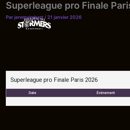
Superleague pro Finale Par
Aller
au
Par
jeremyimbert
/
21 janvier 2026
contenu
Superleague pro Finale Paris 2026
Date
Évènement