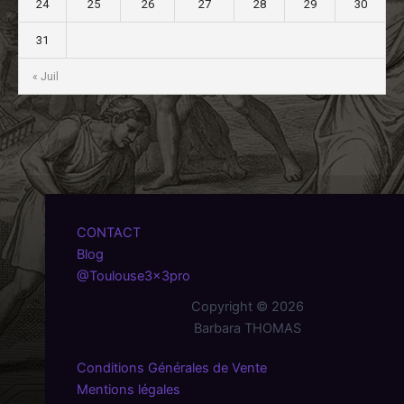
24
25
26
27
28
29
30
31
« Juil
CONTACT
Blog
@Toulouse3x3pro
Copyright © 2026
Barbara THOMAS
Conditions Générales de Vente
Mentions légales