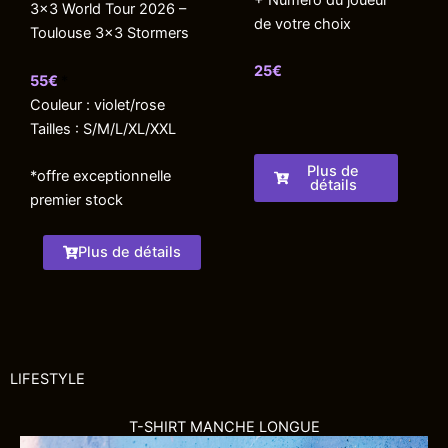
3×3 World Tour 2026 –
de votre choix
Toulouse 3×3 Stormers
25€
55€
*
Couleur : violet/rose
Tailles : S/M/L/XL/XXL
Plus de
*offre exceptionnelle
détails
premier stock
Plus de détails
LIFESTYLE
T-SHIRT MANCHE LONGUE