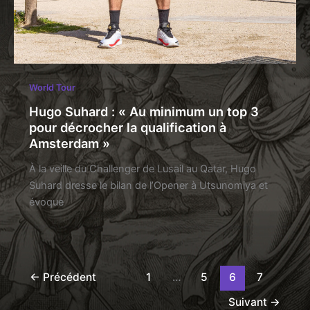
World Tour
Hugo Suhard : « Au minimum un top 3
pour décrocher la qualification à
Amsterdam »
À la veille du Challenger de Lusail au Qatar, Hugo
Suhard dresse le bilan de l’Opener à Utsunomiya et
évoque
←
Précédent
1
…
5
6
7
Suivant
→