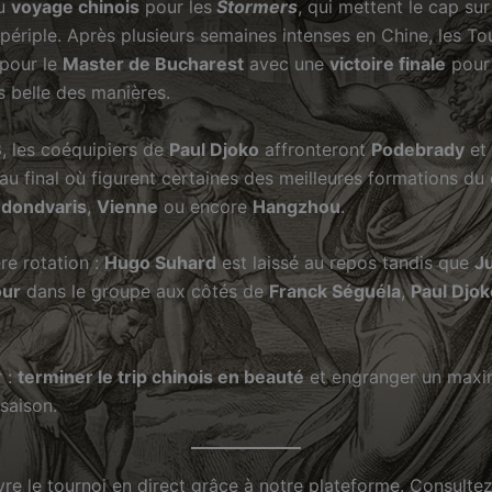
du
voyage chinois
pour les
Stormers
, qui mettent le cap su
périple. Après plusieurs semaines intenses en Chine, les To
 pour le
Master de Bucharest
avec une
victoire finale
pour 
s belle des manières.
B
, les coéquipiers de
Paul Djoko
affronteront
Podebrady
et
au final où figurent certaines des meilleures formations du 
dondvaris
,
Vienne
ou encore
Hangzhou
.
ère rotation :
Hugo Suhard
est laissé au repos tandis que
J
our
dans le groupe aux côtés de
Franck Séguéla
,
Paul Djok
r :
terminer le trip chinois en beauté
et engranger un maxi
 saison.
re le tournoi en direct grâce à notre plateforme. Consulte