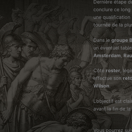
Dernière étape 
conclure ce long 
une qualification
tournée de la plu
Dans le
groupe 
un éventuel table
Amsterdam
,
Rau
Côté
roster
, lég
effectue son
ret
Wilson
.
L’objectif est clai
avant la fin de la
Vous pourrez suiv