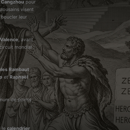
r
Cangzhou
pour
ulousains visent
boucler leur
Valence
, avant
circuit mondial :
ules Rambaut
o
et
Raphaël
mum de points
z le
calendrier