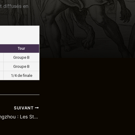
t diffusés en
Tour
Groupe B
Groupe B
1/4 de finale
SUIVANT
Challenger de Cangzhou : Les Stormers quittent la Chine en quart de finale