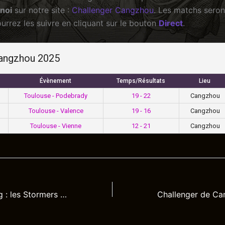
rnoi
sur notre site :
Challenger Cangzhou
. Les matchs seron
ourrez les suivre en cliquant sur le bouton
Direct
.
Cangzhou 2025
Évènement
Temps/Résultats
Lieu
Toulouse - Podebrady
19 - 22
Cangzhou
Toulouse - Valence
19 - 16
Cangzhou
Toulouse - Vienne
12 - 21
Cangzhou
Master de Deqing : les Stormers stoppés en quart de finale