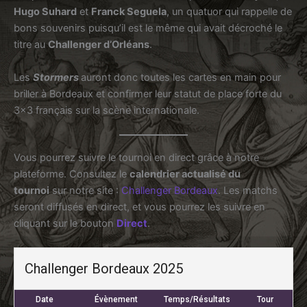
Hugo Suhard
et
Franck Seguela
, un quatuor qui rappelle de
bons souvenirs puisqu’il est le même qui avait décroché le
titre au
Challenger d’Orléans
.
Les
Stormers
auront donc toutes les cartes en main pour
briller à Bordeaux et confirmer leur statut de place forte du
3×3 français sur la scène internationale.
Vous pourrez suivre le tournoi en direct grâce à notre
plateforme. Consultez le
calendrier actualisé du
tournoi
sur notre site :
Challenger Bordeaux
. Les matchs
seront diffusés en direct, et vous pourrez les suivre en
cliquant sur le bouton
Direct
.
Challenger Bordeaux 2025
Date
Évènement
Temps/Résultats
Tour