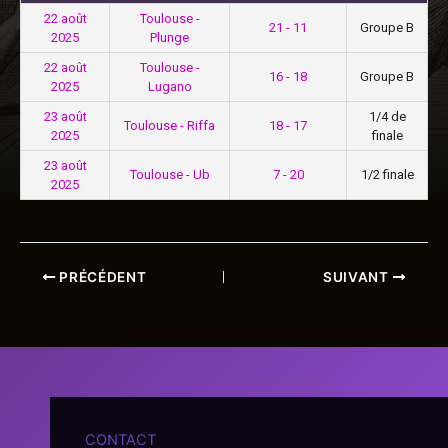
22 août
Toulouse -
21 - 11
Groupe B
2025
Plunge
22 août
Toulouse -
16 - 18
Groupe B
2025
Lugano
23 août
1/4 de
Toulouse - Riffa
18 - 17
2025
finale
23 août
Toulouse - Ub
7 - 20
1/2 finale
2025
PRÉCÉDENT
SUIVANT
CONTACT