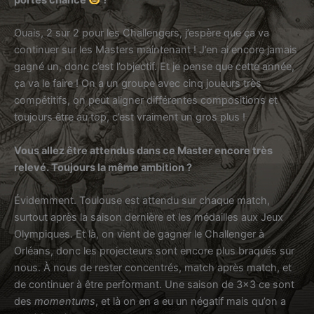
Ouais, 2 sur 2 pour les Challengers, j’espère que ça va
continuer sur les Masters maintenant ! J’en ai encore jamais
gagné un, donc c’est l’objectif. Et je pense que cette année,
ça va le faire ! On a un groupe avec cinq joueurs très
compétitifs, on peut aligner différentes compositions et
toujours être au top, c’est vraiment un gros plus !
Vous allez être attendus dans ce Master encore très
relevé. Toujours la même ambition ?
Évidemment. Toulouse est attendu sur chaque match,
surtout après la saison dernière et les médailles aux Jeux
Olympiques. Et là, on vient de gagner le Challenger à
Orléans, donc les projecteurs sont encore plus braqués sur
nous. À nous de rester concentrés, match après match, et
de continuer à être performant. Une saison de 3×3 ce sont
des
momentums
, et là on en a eu un négatif mais qu’on a